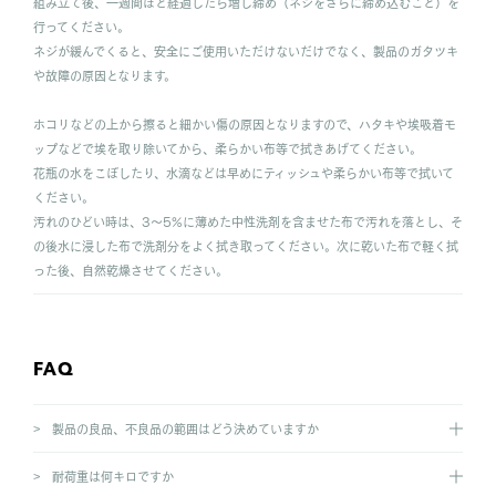
組み立て後、一週間ほど経過したら増し締め（ネジをさらに締め込むこと）を
行ってください。
ネジが緩んでくると、安全にご使用いただけないだけでなく、製品のガタツキ
や故障の原因となります。
ホコリなどの上から擦ると細かい傷の原因となりますので、ハタキや埃吸着モ
ップなどで埃を取り除いてから、柔らかい布等で拭きあげてください。
花瓶の水をこぼしたり、水滴などは早めにティッシュや柔らかい布等で拭いて
ください。
汚れのひどい時は、3〜5%に薄めた中性洗剤を含ませた布で汚れを落とし、そ
の後水に浸した布で洗剤分をよく拭き取ってください。次に乾いた布で軽く拭
った後、自然乾燥させてください。
FAQ
製品の良品、不良品の範囲はどう決めていますか
耐荷重は何キロですか