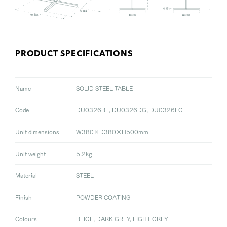
PRODUCT SPECIFICATIONS
Name
SOLID STEEL TABLE
Code
DU0326BE, DU0326DG, DU0326LG
Unit dimensions
W380×D380×H500mm
Unit weight
5.2kg
Material
STEEL
Finish
POWDER COATING
Colours
BEIGE, DARK GREY, LIGHT GREY