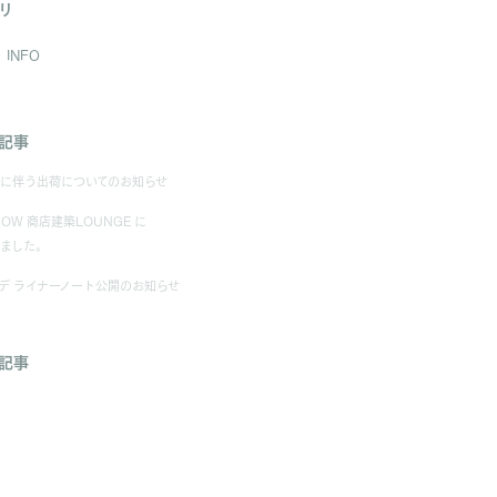
リ
INFO
記事
に伴う出荷についてのお知らせ
SHOW 商店建築LOUNGE に
ました。
デ ライナーノート公開のお知らせ
記事