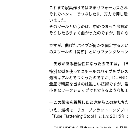
これまで家具作りではあまりフォーカスされ
それでハンマーでつぶしたり、万力で押し潰
いました。
そのツールというのは、中のつまった金属
そうしたらうまく曲がったのですが、軸か
ですが、曲げたパイプが何かを固定すると
のスツールの「関節」というファンクショ
失敗がある種個性になったのですね。「BE
特別な型を使ってスチールのパイプをプレス
最初はアルミでつくったのですが、DUEN
量産で精度を出すのは難しい技術ですが、
小さなワークショップでもできるような加
この製法を着想したときからこのかたち
いえ、最初は「チューブフラットニングプロ
「Tube Flattening Stool」として
DUENDEから発表することになった経