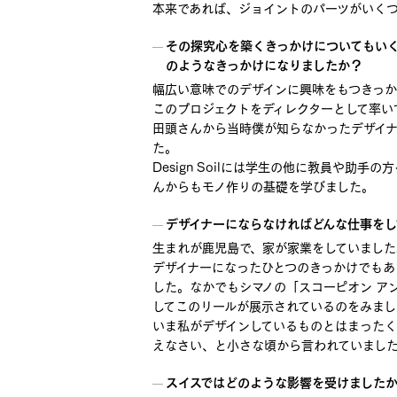
本来であれば、ジョイントのパーツがいく
その探究心を築くきっかけについてもいくつ
のようなきっかけになりましたか？
幅広い意味でのデザインに興味をもつきっかけが「
このプロジェクトをディレクターとして率い
田頭さんから当時僕が知らなかったデザイ
た。
Design Soilには学生の他に教員や
んからもモノ作りの基礎を学びました。
デザイナーにならなければどんな仕事をし
生まれが鹿児島で、家が家業をしていまし
デザイナーになったひとつのきっかけでもあ
した。なかでもシマノの「スコーピオン ア
してこのリールが展示されているのをみまし
いま私がデザインしているものとはまった
えなさい、と小さな頃から言われていまし
スイスではどのような影響を受けました