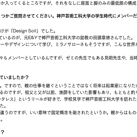
つか入ってくるところですが、それをなしに座面と脚のみの最低限の構成
かご質問させてください。神戸芸術工科大学の学生時代にメンバーだった「
Design Soil」でした。
ているのが、元E&Yで神戸芸術工科大学の助教の田頭章徳さんでした。
ナーやデザインについて学び、ミラノサローネもそうですが、こんな世界
助手の方々もメンバーとしているんですが、ゼミの先生でもある見明先生や、
ていましたか？
た。ですので、親の仕事を継ぐということではなく将来は起業家になりた
るのですが、祖父と父が以前、漁師をしていた影響もあり、もともと釣
ンタレス」というリールが好きで、学校見学で神戸芸術工科大学を訪れ
た。
く違うのですが、いい意味で固定概念を崩されたというか。親からはもの
た。
か？