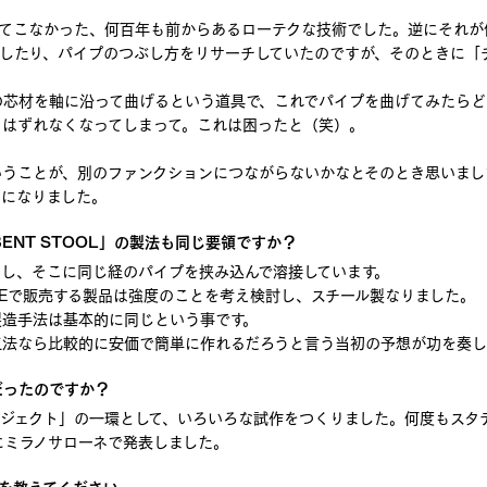
てこなかった、何百年も前からあるローテクな技術でした。逆にそれが
したり、パイプのつぶし方をリサーチしていたのですが、そのときに「
の芯材を軸に沿って曲げるという道具で、これでパイプを曲げてみたらど
らはずれなくなってしまって。これは困ったと（笑）。
いうことが、別のファンクションにつながらないかなとそのとき思いまし
ンになりました。
NT STOOL」の製法も同じ要領ですか？
し、そこに同じ経のパイプを挟み込んで溶接しています。
DEで販売する製品は強度のことを考え検討し、スチール製なりました。
製造手法は基本的に同じという事です。
工法なら比較的に安価で簡単に作れるだろうと言う当初の予想が功を奏し
だったのですか？
ジェクト」の一環として、いろいろな試作をつくりました。何度もスタ
2015年にミラノサローネで発表しました。
緯を教えてください。