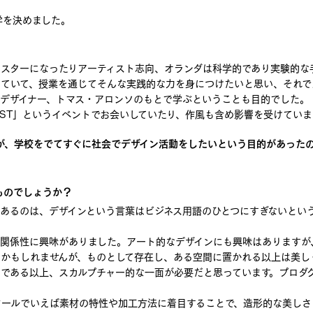
学を決めました。
もスターになったりアーティスト志向、オランダは科学的であり実験的な
じていて、授業を通じてそんな実践的な力を身につけたいと思い、それで
人デザイナー、トマス・アロンソのもとで学ぶということも目的でした。
EAST」というイベントでお会いしていたり、作風も含め影響を受けていま
が、学校をでてすぐに社会でデザイン活動をしたいという目的があった
ものでしょうか？
あるのは、デザインという言葉はビジネス用語のひとつにすぎないとい
の関係性に興味がありました。アート的なデザインにも興味はありますが
るかもしれませんが、ものとして存在し、ある空間に置かれる以上は美し
のである以上、スカルプチャー的な一面が必要だと思っています。プロダ
ツールでいえば素材の特性や加工方法に着目することで、造形的な美しさ