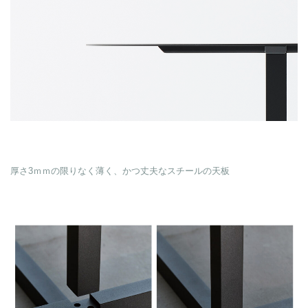
厚さ3ｍｍの限りなく薄く、かつ丈夫なスチールの天板